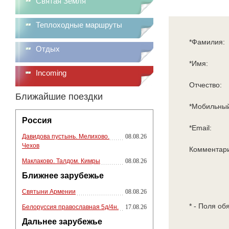
Святая Земля
Теплоходные маршруты
*Фамилия:
Отдых
*Имя:
Incoming
Отчество:
Ближайшие поездки
*Мобильный
Россия
*Email:
Давидова пустынь. Мелихово.
08.08.26
Чехов
Комментар
Маклаково. Талдом. Кимры
08.08.26
Ближнее зарубежье
Святыни Армении
08.08.26
* - Поля об
Белоруссия православная 5д/4н.
17.08.26
Дальнее зарубежье