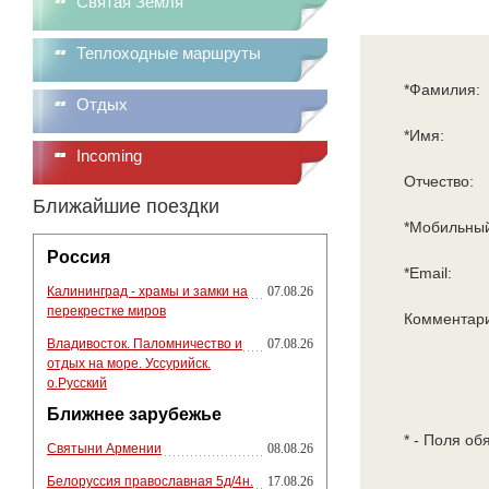
Святая Земля
Теплоходные маршруты
*Фамилия:
Отдых
*Имя:
Incoming
Отчество:
Ближайшие поездки
*Мобильный
Россия
*Email:
Калининград - храмы и замки на
07.08.26
перекрестке миров
Комментар
Владивосток. Паломничество и
07.08.26
отдых на море. Уссурийск.
о.Русский
Ближнее зарубежье
* - Поля об
Святыни Армении
08.08.26
Белоруссия православная 5д/4н.
17.08.26