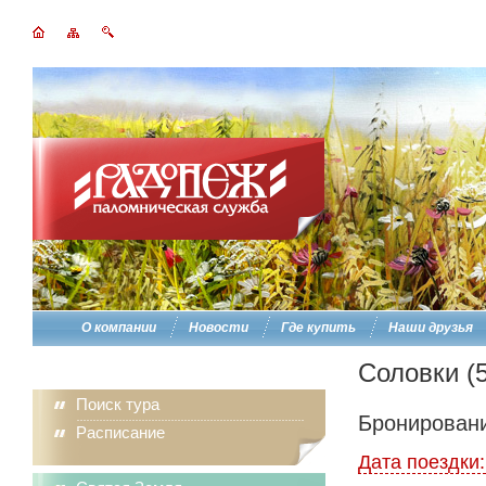
О компании
Новости
Где купить
Наши друзья
Соловки (5
Поиск тура
Бронировани
Расписание
Дата поездки: