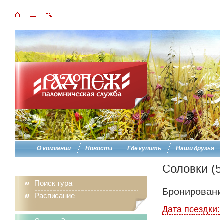
О компании
Новости
Где купить
Наши друзья
Соловки (5
Поиск тура
Бронировани
Расписание
Дата поездки: