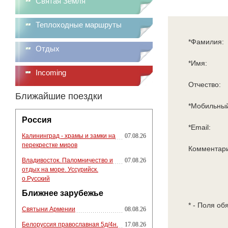
Святая Земля
Теплоходные маршруты
*Фамилия:
Отдых
*Имя:
Incoming
Отчество:
Ближайшие поездки
*Мобильный
Россия
*Email:
Калининград - храмы и замки на
07.08.26
перекрестке миров
Комментар
Владивосток. Паломничество и
07.08.26
отдых на море. Уссурийск.
о.Русский
Ближнее зарубежье
* - Поля об
Святыни Армении
08.08.26
Белоруссия православная 5д/4н.
17.08.26