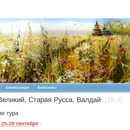
Агентствам
Контакты
Великий, Старая Русса, Валдай
[88.4]
е тура
 25-29 сентября