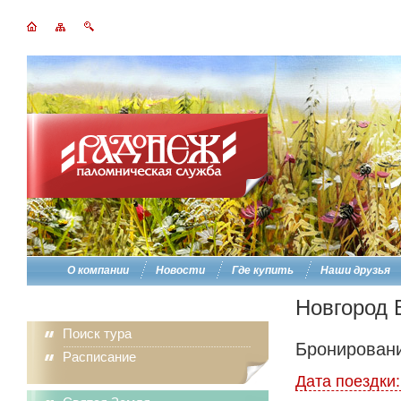
О компании
Новости
Где купить
Наши друзья
Новгород 
Поиск тура
Бронировани
Расписание
Дата поездки: