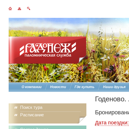
О компании
Новости
Где купить
Наши друзья
Годеново.
Поиск тура
Бронировани
Расписание
Дата поездки: