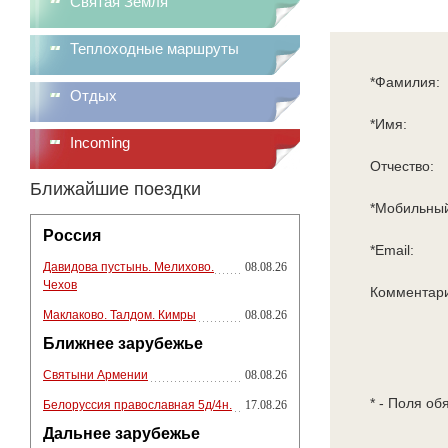
Святая Земля
Теплоходные маршруты
*Фамилия:
Отдых
*Имя:
Incoming
Отчество:
Ближайшие поездки
*Мобильный
Россия
*Email:
Давидова пустынь. Мелихово.
08.08.26
Чехов
Комментар
Маклаково. Талдом. Кимры
08.08.26
Ближнее зарубежье
Святыни Армении
08.08.26
* - Поля об
Белоруссия православная 5д/4н.
17.08.26
Дальнее зарубежье