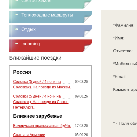
Святая Земля
Теплоходные маршруты
*Фамилия:
Отдых
*Имя:
Incoming
Отчество:
Ближайшие поездки
*Мобильный
Россия
*Email:
Соловки (5 дней / 4 ночи на
09.08.26
Соловках). На поезде из Москвы.
Комментар
Соловки (5 дней / 4 ночи на
09.08.26
Соловках). На поезде из Санкт-
Петербурга.
Ближнее зарубежье
* - Поля об
Белоруссия православная 5д/4н.
17.08.26
Святыни Армении
05.09.26