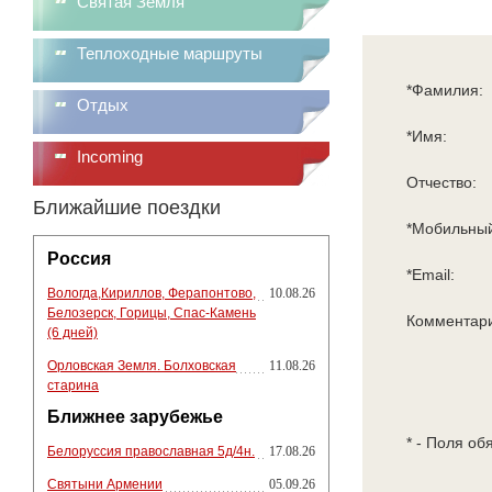
Святая Земля
Теплоходные маршруты
*Фамилия:
Отдых
*Имя:
Incoming
Отчество:
Ближайшие поездки
*Мобильный
Россия
*Email:
Вологда,Кириллов, Ферапонтово,
10.08.26
Белозерск, Горицы, Спас-Камень
Комментар
(6 дней)
Орловская Земля. Болховская
11.08.26
старина
Ближнее зарубежье
* - Поля об
Белоруссия православная 5д/4н.
17.08.26
Святыни Армении
05.09.26