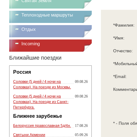
Святая Земля
Теплоходные маршруты
*Фамилия:
Отдых
*Имя:
Incoming
Отчество:
Ближайшие поездки
*Мобильный
Россия
*Email:
Соловки (5 дней / 4 ночи на
09.08.26
Соловках). На поезде из Москвы.
Комментар
Соловки (5 дней / 4 ночи на
09.08.26
Соловках). На поезде из Санкт-
Петербурга.
Ближнее зарубежье
* - Поля об
Белоруссия православная 5д/4н.
17.08.26
Святыни Армении
05.09.26