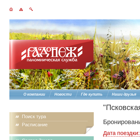
О компании
Новости
Где купить
Наши друзья
"Псковска
Поиск тура
Бронировани
Расписание
Дата поездки: