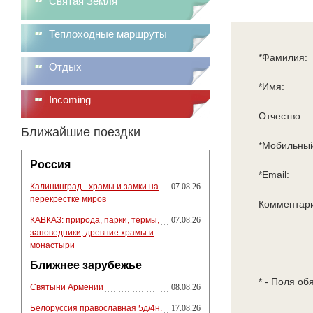
Святая Земля
Теплоходные маршруты
*Фамилия:
Отдых
*Имя:
Incoming
Отчество:
Ближайшие поездки
*Мобильный
Россия
*Email:
Калининград - храмы и замки на
07.08.26
перекрестке миров
Комментар
КАВКАЗ: природа, парки, термы,
07.08.26
заповедники, древние храмы и
монастыри
Ближнее зарубежье
* - Поля об
Святыни Армении
08.08.26
Белоруссия православная 5д/4н.
17.08.26