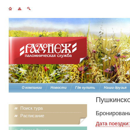
О компании
Новости
Где купить
Наши друзья
Пушкинско
Поиск тура
Бронировани
Расписание
Дата поездки: