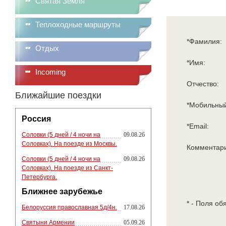
Святая Земля
Теплоходные маршруты
*Фамилия:
Отдых
*Имя:
Incoming
Отчество:
Ближайшие поездки
*Мобильный
Россия
*Email:
Соловки (5 дней / 4 ночи на
09.08.26
Соловках). На поезде из Москвы.
Комментар
Соловки (5 дней / 4 ночи на
09.08.26
Соловках). На поезде из Санкт-
Петербурга.
Ближнее зарубежье
* - Поля об
Белоруссия православная 5д/4н.
17.08.26
Святыни Армении
05.09.26