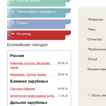
Святая Земля
Теплоходные маршруты
*Фамилия:
Отдых
*Имя:
Incoming
Отчество:
Ближайшие поездки
*Мобильный
Россия
*Email:
Давидова пустынь. Мелихово.
08.08.26
Чехов
Комментар
Маклаково. Талдом. Кимры
08.08.26
Ближнее зарубежье
Святыни Армении
08.08.26
* - Поля об
Белоруссия православная 5д/4н.
17.08.26
Дальнее зарубежье