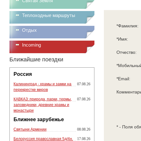
Святая Земля
Теплоходные маршруты
*Фамилия:
Отдых
*Имя:
Incoming
Отчество:
Ближайшие поездки
*Мобильный
Россия
*Email:
Калининград - храмы и замки на
07.08.26
перекрестке миров
Комментар
КАВКАЗ: природа, парки, термы,
07.08.26
заповедники, древние храмы и
монастыри
Ближнее зарубежье
* - Поля об
Святыни Армении
08.08.26
Белоруссия православная 5д/4н.
17.08.26