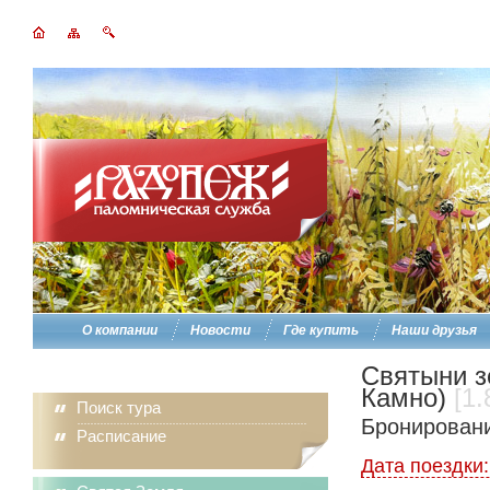
О компании
Новости
Где купить
Наши друзья
Святыни з
Камно)
[1.
Поиск тура
Бронировани
Расписание
Дата поездки: