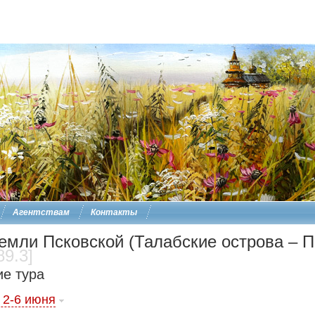
Агентствам
Контакты
емли Псковской (Талабские острова – П
89.3]
е тура
 2-6 июня