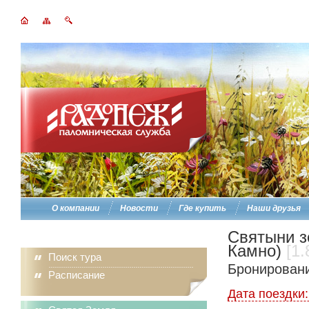
О компании
Новости
Где купить
Наши друзья
Святыни з
Камно)
[1.
Поиск тура
Бронировани
Расписание
Дата поездки: