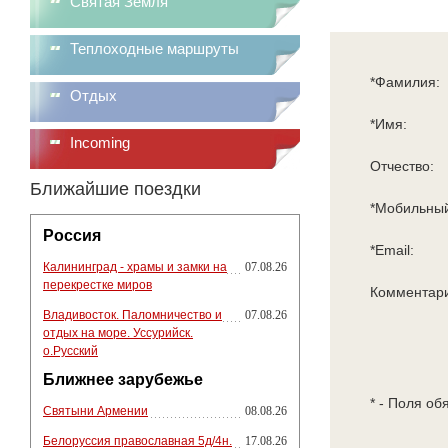
Святая Земля
Теплоходные маршруты
*Фамилия:
Отдых
*Имя:
Incoming
Отчество:
Ближайшие поездки
*Мобильный
Россия
*Email:
Калининград - храмы и замки на
07.08.26
перекрестке миров
Комментар
Владивосток. Паломничество и
07.08.26
отдых на море. Уссурийск.
о.Русский
Ближнее зарубежье
* - Поля об
Святыни Армении
08.08.26
Белоруссия православная 5д/4н.
17.08.26