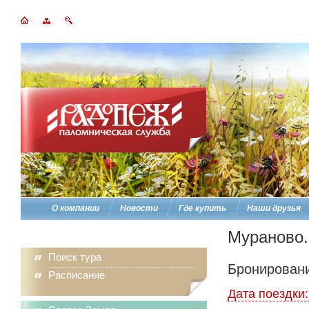
О компании
Новости
Где купить
Наши друзья
Мураново.
Поиск тура
Бронировани
Расписание
Дата поездки: