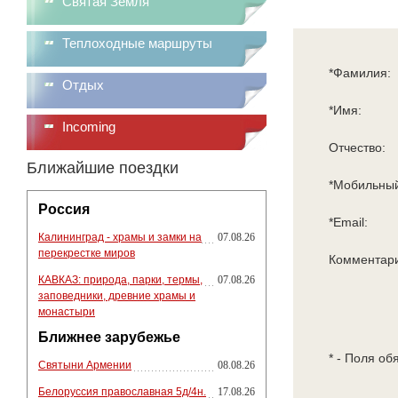
Святая Земля
Теплоходные маршруты
*Фамилия:
Отдых
*Имя:
Incoming
Отчество:
Ближайшие поездки
*Мобильный
Россия
*Email:
Калининград - храмы и замки на
07.08.26
перекрестке миров
Комментар
КАВКАЗ: природа, парки, термы,
07.08.26
заповедники, древние храмы и
монастыри
Ближнее зарубежье
* - Поля об
Святыни Армении
08.08.26
Белоруссия православная 5д/4н.
17.08.26