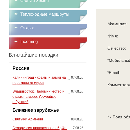
Святая Земля
Теплоходные маршруты
*Фамилия:
Отдых
*Имя:
Incoming
Отчество:
Ближайшие поездки
*Мобильный
Россия
*Email:
Калининград - храмы и замки на
07.08.26
перекрестке миров
Комментар
Владивосток. Паломничество и
07.08.26
отдых на море. Уссурийск.
о.Русский
Ближнее зарубежье
* - Поля об
Святыни Армении
08.08.26
Белоруссия православная 5д/4н.
17.08.26