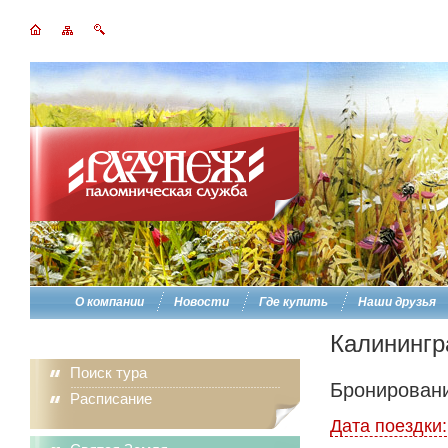
О компании
Новости
Где купить
Наши друзья
Калинингр
Поиск тура
Бронировани
Расписание
Дата поездки: