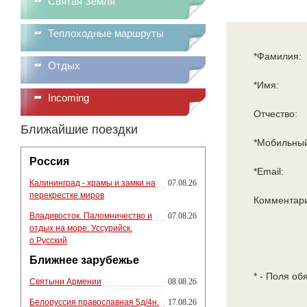
Святая Земля
Теплоходные маршруты
*Фамилия:
Отдых
*Имя:
Incoming
Отчество:
Ближайшие поездки
*Мобильный
Россия
*Email:
Калининград - храмы и замки на
07.08.26
перекрестке миров
Комментар
Владивосток. Паломничество и
07.08.26
отдых на море. Уссурийск.
о.Русский
Ближнее зарубежье
* - Поля об
Святыни Армении
08.08.26
Белоруссия православная 5д/4н.
17.08.26