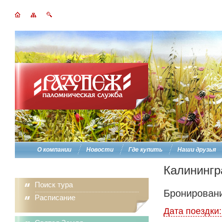
О компании
Новости
Где купить
Наши друзья
Калинингр
Поиск тура
Бронировани
Расписание
Дата поездки: