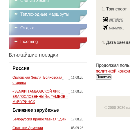
Святая Земля
1.
Транспорт
Теплоходные маршруты
автобус
Отдых
самолет
Incoming
4.
Дата заезда
Ближайшие поездки
Продолжая польз
Россия
политикой конф
Понятно
Орловская Земля. Болховская
11.08.26
старина
«ЗЕМЛИ ТАМБОВСКОЙ ЛИК
11.08.26
БЛАГОСЛОВЕННЫЙ». ТАМБОВ –
МИЧУРИНСК
© 2008-2026 п
Ближнее зарубежье
Белоруссия православная 5д/4н.
17.08.26
Святыни Армении
05.09.26