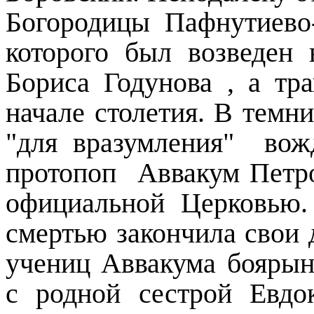
Богородицы Пафнутиево
которого был возведен 
Бориса Годунова , а тр
начале столетия. В темн
"для вразумления"
вож
протопоп
Аввакум Петро
официальной Церковью.
смертью закончила свои 
учениц Аввакума боярын
с родной сестрой Евдо