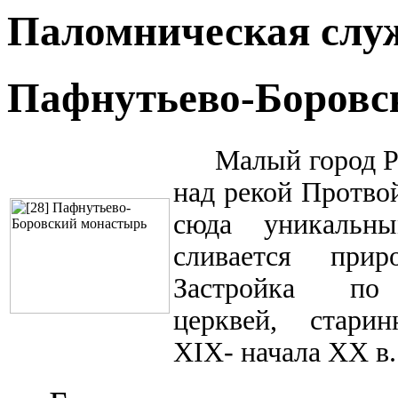
Паломническая слу
Пафнутьево-Боровс
Малый город Р
над рекой Протво
сюда уникальным
сливается прир
Застройка п
церквей, старин
XIX- начала XX в