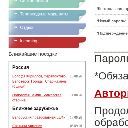
Святая Земля
*
Контрольная ст
Теплоходные маршруты
*
Новый пароль:
Отдых
*
Подтверждение
Incoming
Ближайшие поездки
Пароль
Россия
*
Обяза
Вологда,Кириллов, Ферапонтово,
10.08.26
Белозерск, Горицы, Спас-Камень
(6 дней)
Автор
Орловская Земля. Болховская
11.08.26
старина
Продол
Ближнее зарубежье
Белоруссия православная 5д/4н.
17.08.26
обрабо
Святыни Армении
05.09.26