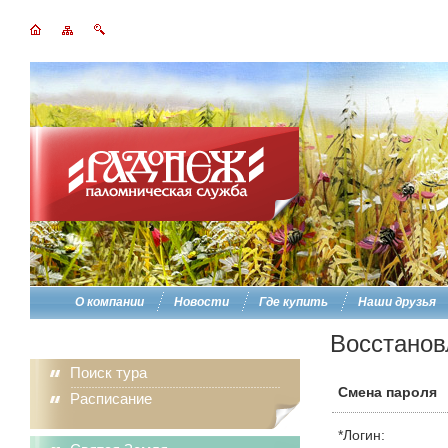
О компании
Новости
Где купить
Наши друзья
Восстанов
Поиск тура
Смена пароля
Расписание
*
Логин: