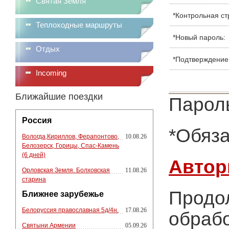
Святая Земля
*
Контрольная ст
Теплоходные маршруты
*
Новый пароль:
Отдых
*
Подтверждение
Incoming
Ближайшие поездки
Пароль
Россия
*
Обяза
Вологда,Кириллов, Ферапонтово,
10.08.26
Белозерск, Горицы, Спас-Камень
(6 дней)
Автор
Орловская Земля. Болховская
11.08.26
старина
Продол
Ближнее зарубежье
Белоруссия православная 5д/4н.
17.08.26
обрабо
Святыни Армении
05.09.26