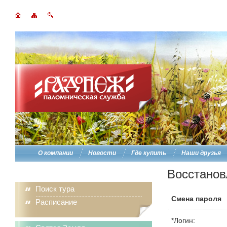
О компании
Новости
Где купить
Наши друзья
Восстанов
Поиск тура
Смена пароля
Расписание
*
Логин: