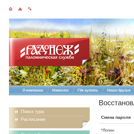
О компании
Новости
Где купить
Наши друзья
Восстанов
Поиск тура
Смена пароля
Расписание
*
Логин: