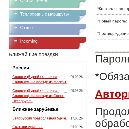
Святая Земля
*
Контрольная ст
Теплоходные маршруты
*
Новый пароль:
Отдых
*
Подтверждение
Incoming
Ближайшие поездки
Пароль
Россия
*
Обяза
Соловки (5 дней / 4 ночи на
09.08.26
Соловках). На поезде из Москвы.
Автор
Соловки (5 дней / 4 ночи на
09.08.26
Соловках). На поезде из Санкт-
Петербурга.
Продол
Ближнее зарубежье
Белоруссия православная 5д/4н.
17.08.26
обрабо
Святыни Армении
05.09.26