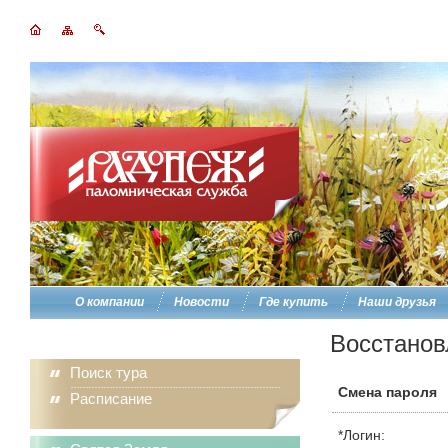
О компании
Новости
Где купить
Наши друзья
Восстанов
Поиск тура
Смена пароля
Расписание
*
Логин: