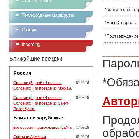
Святая Земля
*
Контрольная ст
Теплоходные маршруты
*
Новый пароль:
Отдых
*
Подтверждение
Incoming
Ближайшие поездки
Пароль
Россия
*
Обяза
Соловки (5 дней / 4 ночи на
09.08.26
Соловках). На поезде из Москвы.
Автор
Соловки (5 дней / 4 ночи на
09.08.26
Соловках). На поезде из Санкт-
Петербурга.
Продол
Ближнее зарубежье
Белоруссия православная 5д/4н.
17.08.26
обрабо
Святыни Армении
05.09.26