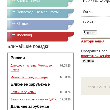
Святая Земля
Выслать контр
Логин:
Теплоходные маршруты
E-Mail:
Отдых
Incoming
Авторизация
Ближайшие поездки
Продолжая польз
политикой конф
Россия
Понятно
Давидова пустынь. Мелихово.
08.08.26
Чехов
Маклаково. Талдом. Кимры
08.08.26
Ближнее зарубежье
© 2008-2026 п
Святыни Армении
08.08.26
Белоруссия православная 5д/4н.
17.08.26
Дальнее зарубежье