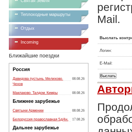
Святая Земля
регист
Теплоходные маршруты
Mail.
Отдых
Выслать контр
Incoming
Логин:
Ближайшие поездки
E-Mail:
Россия
Давидова пустынь. Мелихово.
08.08.26
Чехов
Автор
Маклаково. Талдом. Кимры
08.08.26
Ближнее зарубежье
Продол
Святыни Армении
08.08.26
обрабо
Белоруссия православная 5д/4н.
17.08.26
Дальнее зарубежье
данных