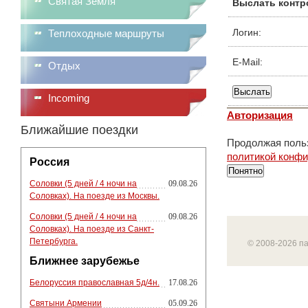
Святая Земля
Выслать контр
Логин:
Теплоходные маршруты
E-Mail:
Отдых
Incoming
Авторизация
Ближайшие поездки
Продолжая польз
политикой конф
Россия
Понятно
Соловки (5 дней / 4 ночи на
09.08.26
Соловках). На поезде из Москвы.
Соловки (5 дней / 4 ночи на
09.08.26
Соловках). На поезде из Санкт-
Петербурга.
© 2008-2026 п
Ближнее зарубежье
Белоруссия православная 5д/4н.
17.08.26
Святыни Армении
05.09.26