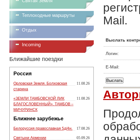
Святая Земля
регист
Теплоходные маршруты
Mail.
Отдых
Выслать контр
Incoming
Логин:
Ближайшие поездки
E-Mail:
Россия
Орловская Земля. Болховская
11.08.26
старина
Автор
«ЗЕМЛИ ТАМБОВСКОЙ ЛИК
11.08.26
БЛАГОСЛОВЕННЫЙ». ТАМБОВ –
Продол
МИЧУРИНСК
Ближнее зарубежье
обрабо
Белоруссия православная 5д/4н.
17.08.26
данных
Святыни Армении
05.09.26