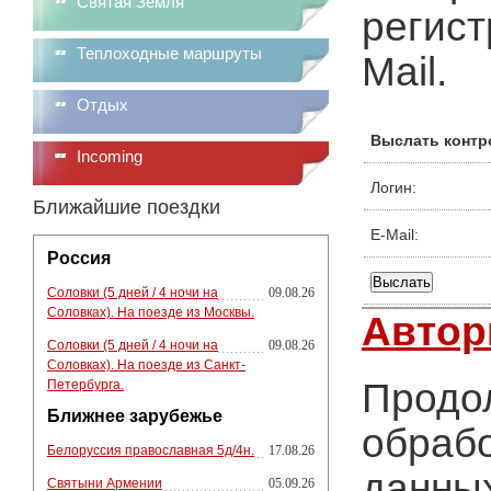
Святая Земля
регист
Теплоходные маршруты
Mail.
Отдых
Выслать контр
Incoming
Логин:
Ближайшие поездки
E-Mail:
Россия
Соловки (5 дней / 4 ночи на
09.08.26
Соловках). На поезде из Москвы.
Автор
Соловки (5 дней / 4 ночи на
09.08.26
Соловках). На поезде из Санкт-
Продол
Петербурга.
Ближнее зарубежье
обрабо
Белоруссия православная 5д/4н.
17.08.26
данных
Святыни Армении
05.09.26