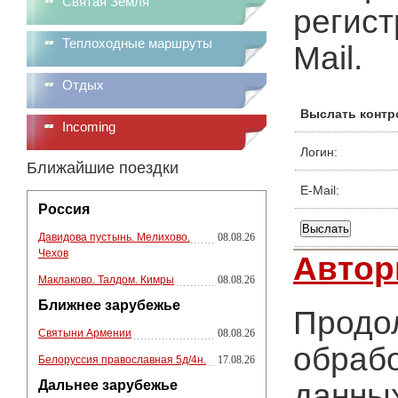
Святая Земля
регист
Теплоходные маршруты
Mail.
Отдых
Выслать контр
Incoming
Логин:
Ближайшие поездки
E-Mail:
Россия
Давидова пустынь. Мелихово.
08.08.26
Чехов
Автор
Маклаково. Талдом. Кимры
08.08.26
Ближнее зарубежье
Продол
Святыни Армении
08.08.26
обрабо
Белоруссия православная 5д/4н.
17.08.26
Дальнее зарубежье
данных