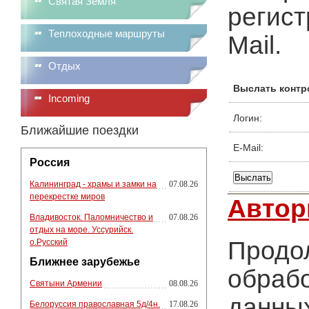
Святая Земля
регист
Теплоходные маршруты
Mail.
Отдых
Выслать контр
Incoming
Логин:
Ближайшие поездки
E-Mail:
Россия
Калининград - храмы и замки на
07.08.26
перекрестке миров
Автор
Владивосток. Паломничество и
07.08.26
отдых на море. Уссурийск.
Продол
о.Русский
Ближнее зарубежье
обрабо
Святыни Армении
08.08.26
данных
Белоруссия православная 5д/4н.
17.08.26