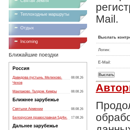
Святая Земля
регист
Теплоходные маршруты
Mail.
Отдых
Выслать контр
Incoming
Логин:
Ближайшие поездки
E-Mail:
Россия
Давидова пустынь. Мелихово.
08.08.26
Чехов
Автор
Маклаково. Талдом. Кимры
08.08.26
Ближнее зарубежье
Продол
Святыни Армении
08.08.26
обрабо
Белоруссия православная 5д/4н.
17.08.26
Дальнее зарубежье
данных