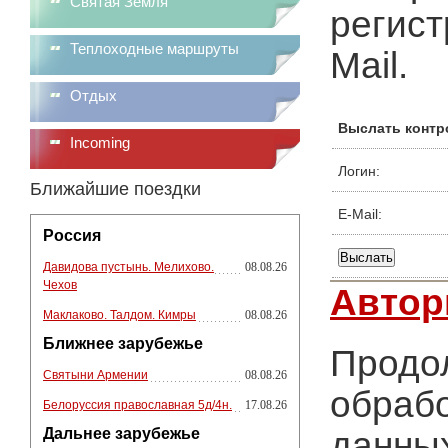
Святая Земля
регист
Теплоходные маршруты
Mail.
Отдых
Выслать контр
Incoming
Логин:
Ближайшие поездки
E-Mail:
Россия
Давидова пустынь. Мелихово.
08.08.26
Чехов
Автор
Маклаково. Талдом. Кимры
08.08.26
Ближнее зарубежье
Продол
Святыни Армении
08.08.26
обрабо
Белоруссия православная 5д/4н.
17.08.26
Дальнее зарубежье
данных