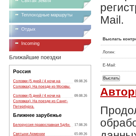
Святая Земля
регист
Теплоходные маршруты
Mail.
Отдых
Выслать контр
Incoming
Логин:
Ближайшие поездки
E-Mail:
Россия
Соловки (5 дней / 4 ночи на
09.08.26
Соловках). На поезде из Москвы.
Автор
Соловки (5 дней / 4 ночи на
09.08.26
Соловках). На поезде из Санкт-
Продол
Петербурга.
Ближнее зарубежье
обрабо
Белоруссия православная 5д/4н.
17.08.26
данных
Святыни Армении
05.09.26