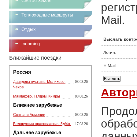
Святая Земля
регист
Теплоходные маршруты
Mail.
Отдых
Выслать контр
Incoming
Логин:
Ближайшие поездки
E-Mail:
Россия
Давидова пустынь. Мелихово.
08.08.26
Чехов
Автор
Маклаково. Талдом. Кимры
08.08.26
Ближнее зарубежье
Продол
Святыни Армении
08.08.26
обрабо
Белоруссия православная 5д/4н.
17.08.26
Дальнее зарубежье
данных