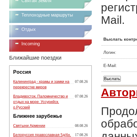
Святая Земля
регист
Теплоходные маршруты
Mail.
Отдых
Выслать контр
Incoming
Логин:
Ближайшие поездки
E-Mail:
Россия
Калининград - храмы и замки на
07.08.26
перекрестке миров
Автор
Владивосток. Паломничество и
07.08.26
отдых на море. Уссурийск.
Продол
о.Русский
Ближнее зарубежье
обрабо
Святыни Армении
08.08.26
данных
Белоруссия православная 5д/4н.
17.08.26