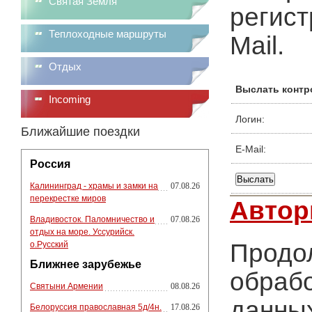
Святая Земля
регист
Теплоходные маршруты
Mail.
Отдых
Выслать контр
Incoming
Логин:
Ближайшие поездки
E-Mail:
Россия
Калининград - храмы и замки на
07.08.26
перекрестке миров
Автор
Владивосток. Паломничество и
07.08.26
отдых на море. Уссурийск.
Продол
о.Русский
Ближнее зарубежье
обрабо
Святыни Армении
08.08.26
данных
Белоруссия православная 5д/4н.
17.08.26