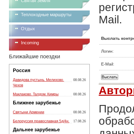
Святая Земля
регист
Теплоходные маршруты
Mail.
Отдых
Выслать контр
Incoming
Логин:
Ближайшие поездки
E-Mail:
Россия
Давидова пустынь. Мелихово.
08.08.26
Чехов
Автор
Маклаково. Талдом. Кимры
08.08.26
Ближнее зарубежье
Продол
Святыни Армении
08.08.26
обрабо
Белоруссия православная 5д/4н.
17.08.26
Дальнее зарубежье
данных