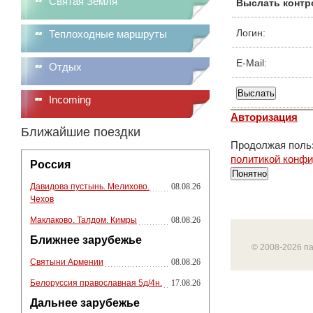
Святая Земля
Выслать контр
Логин:
Теплоходные маршруты
E-Mail:
Отдых
Incoming
Авторизация
Ближайшие поездки
Продолжая польз
политикой конф
Россия
Понятно
Давидова пустынь. Мелихово.
08.08.26
Чехов
Маклаково. Талдом. Кимры
08.08.26
Ближнее зарубежье
© 2008-2026 п
Святыни Армении
08.08.26
Белоруссия православная 5д/4н.
17.08.26
Дальнее зарубежье