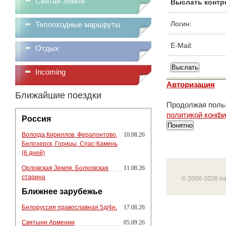
Святая Земля
Выслать контр
Логин:
Теплоходные маршруты
E-Mail:
Отдых
Incoming
Авторизация
Ближайшие поездки
Продолжая польз
политикой конф
Россия
Понятно
Вологда,Кириллов, Ферапонтово,
10.08.26
Белозерск, Горицы, Спас-Камень
(6 дней)
Орловская Земля. Болховская
11.08.26
старина
© 2008-2026 п
Ближнее зарубежье
Белоруссия православная 5д/4н.
17.08.26
Святыни Армении
05.09.26