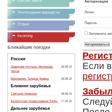
Святая Земля
Авторизация
Теплоходные маршруты
Логин:
Пароль:
Отдых
Запомнить ме
Incoming
Ближайшие поездки
Регис
Россия
Если в
Давидова пустынь. Мелихово.
08.08.26
Чехов
регис
Маклаково. Талдом. Кимры
08.08.26
Ближнее зарубежье
Забыл
Святыни Армении
08.08.26
Следу
Белоруссия православная 5д/4н.
17.08.26
Дальнее зарубежье
После 