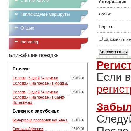
Святая Земля
Авторизация
Теплоходные маршруты
Логин:
Пароль:
Отдых
Запомнить ме
Incoming
Ближайшие поездки
Регис
Россия
Если в
Соловки (5 дней / 4 ночи на
09.08.26
Соловках). На поезде из Москвы.
регис
Соловки (5 дней / 4 ночи на
09.08.26
Соловках). На поезде из Санкт-
Петербурга.
Забыл
Ближнее зарубежье
Следу
Белоруссия православная 5д/4н.
17.08.26
После 
Святыни Армении
05.09.26