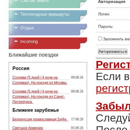
Святая Земля
Авторизация
Теплоходные маршруты
Логин:
Пароль:
Отдых
Запомнить ме
Incoming
Ближайшие поездки
Регис
Россия
Если в
Соловки (5 дней / 4 ночи на
09.08.26
Соловках). На поезде из Москвы.
регис
Соловки (5 дней / 4 ночи на
09.08.26
Соловках). На поезде из Санкт-
Петербурга.
Забыл
Ближнее зарубежье
Следу
Белоруссия православная 5д/4н.
17.08.26
После 
Святыни Армении
05.09.26