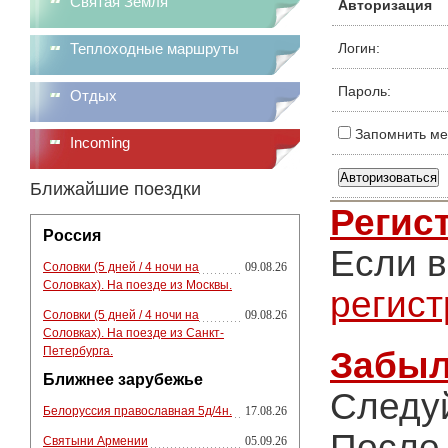
Святая Земля
Авторизация
Теплоходные маршруты
Логин:
Пароль:
Отдых
Запомнить ме
Incoming
Ближайшие поездки
Регис
Россия
Если в
Соловки (5 дней / 4 ночи на
09.08.26
Соловках). На поезде из Москвы.
регис
Соловки (5 дней / 4 ночи на
09.08.26
Соловках). На поезде из Санкт-
Петербурга.
Забыл
Ближнее зарубежье
Следу
Белоруссия православная 5д/4н.
17.08.26
После 
Святыни Армении
05.09.26