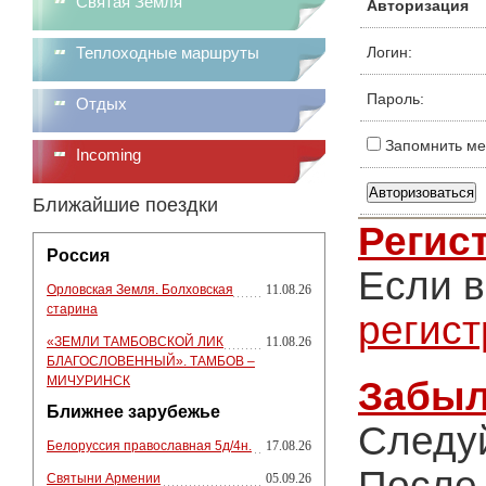
Святая Земля
Авторизация
Теплоходные маршруты
Логин:
Пароль:
Отдых
Запомнить ме
Incoming
Ближайшие поездки
Регис
Россия
Если в
Орловская Земля. Болховская
11.08.26
старина
регис
«ЗЕМЛИ ТАМБОВСКОЙ ЛИК
11.08.26
БЛАГОСЛОВЕННЫЙ». ТАМБОВ –
МИЧУРИНСК
Забыл
Ближнее зарубежье
Следу
Белоруссия православная 5д/4н.
17.08.26
После 
Святыни Армении
05.09.26