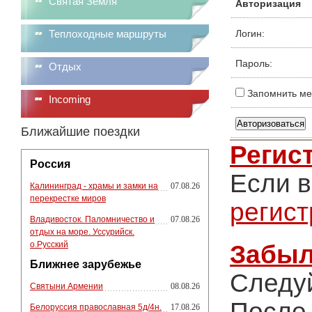
Святая Земля
Авторизация
Теплоходные маршруты
Логин:
Пароль:
Отдых
Запомнить ме
Incoming
Ближайшие поездки
Регис
Россия
Если в
Калининград - храмы и замки на
07.08.26
перекрестке миров
регис
Владивосток. Паломничество и
07.08.26
отдых на море. Уссурийск.
о.Русский
Забыл
Ближнее зарубежье
Следу
Святыни Армении
08.08.26
После 
Белоруссия православная 5д/4н.
17.08.26