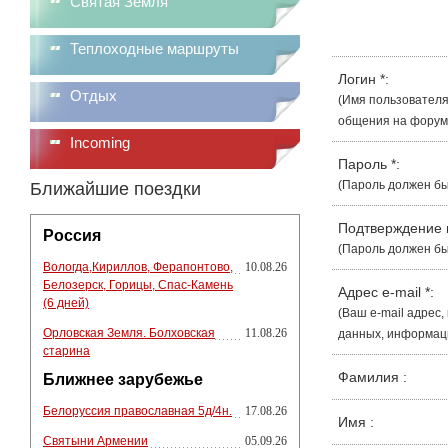
Святая Земля
Теплоходные маршруты
Логин
*
:
Отдых
(Имя пользователя
общения на форуме
Incoming
Пароль
*
:
(Пароль должен бы
Ближайшие поездки
Подтверждение
Россия
(Пароль должен бы
Вологда,Кириллов, Ферапонтово,
10.08.26
Белозерск, Горицы, Спас-Камень
Адрес e-mail
*
:
(6 дней)
(Ваш e-mail адрес
Орловская Земля. Болховская
11.08.26
данных, информации
старина
Фамилия
:
Ближнее зарубежье
Белоруссия православная 5д/4н.
17.08.26
Имя
:
Святыни Армении
05.09.26