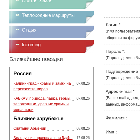
Святая Земля
Теплоходные маршруты
Логин
*
:
Отдых
(Имя пользователя
общения на форуме
Incoming
Пароль
*
:
(Пароль должен бы
Ближайшие поездки
Подтверждение
Россия
(Пароль должен бы
Калининград - храмы и замки на
07.08.26
перекрестке миров
Адрес e-mail
*
:
(Ваш e-mail адрес
КАВКАЗ: природа, парки, термы,
07.08.26
заповедники, древние храмы и
данных, информации
монастыри
Фамилия
:
Ближнее зарубежье
Святыни Армении
08.08.26
Имя
:
Белоруссия православная 5д/4н.
17.08.26