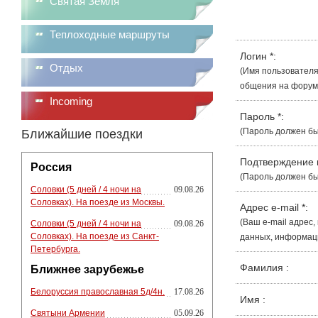
Святая Земля
Теплоходные маршруты
Логин
*
:
Отдых
(Имя пользователя
общения на форуме
Incoming
Пароль
*
:
(Пароль должен бы
Ближайшие поездки
Подтверждение
Россия
(Пароль должен бы
Соловки (5 дней / 4 ночи на
09.08.26
Соловках). На поезде из Москвы.
Адрес e-mail
*
:
(Ваш e-mail адрес
Соловки (5 дней / 4 ночи на
09.08.26
Соловках). На поезде из Санкт-
данных, информации
Петербурга.
Фамилия
:
Ближнее зарубежье
Белоруссия православная 5д/4н.
17.08.26
Имя
:
Святыни Армении
05.09.26