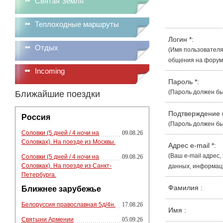
Святая Земля
Теплоходные маршруты
Логин
*
:
Отдых
(Имя пользователя
общения на форуме
Incoming
Пароль
*
:
(Пароль должен бы
Ближайшие поездки
Подтверждение
Россия
(Пароль должен бы
Соловки (5 дней / 4 ночи на
09.08.26
Соловках). На поезде из Москвы.
Адрес e-mail
*
:
(Ваш e-mail адрес
Соловки (5 дней / 4 ночи на
09.08.26
Соловках). На поезде из Санкт-
данных, информации
Петербурга.
Фамилия
:
Ближнее зарубежье
Белоруссия православная 5д/4н.
17.08.26
Имя
:
Святыни Армении
05.09.26