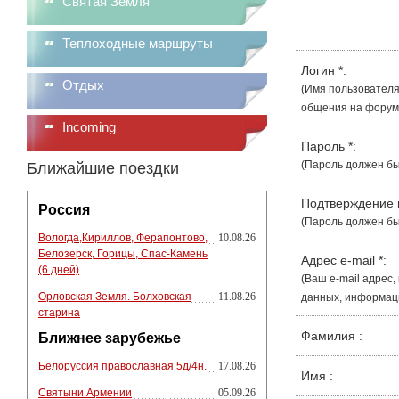
Святая Земля
Теплоходные маршруты
Логин
*
:
Отдых
(Имя пользователя
общения на форуме
Incoming
Пароль
*
:
(Пароль должен бы
Ближайшие поездки
Подтверждение
Россия
(Пароль должен бы
Вологда,Кириллов, Ферапонтово,
10.08.26
Белозерск, Горицы, Спас-Камень
Адрес e-mail
*
:
(6 дней)
(Ваш e-mail адрес
Орловская Земля. Болховская
11.08.26
данных, информации
старина
Фамилия
:
Ближнее зарубежье
Белоруссия православная 5д/4н.
17.08.26
Имя
:
Святыни Армении
05.09.26