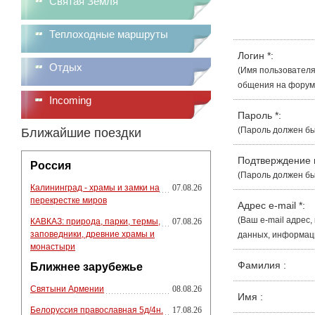
Святая Земля
Теплоходные маршруты
Логин
*
:
Отдых
(Имя пользователя
общения на форуме
Incoming
Пароль
*
:
(Пароль должен бы
Ближайшие поездки
Подтверждение
Россия
(Пароль должен бы
Калининград - храмы и замки на
07.08.26
перекрестке миров
Адрес e-mail
*
:
(Ваш e-mail адрес
КАВКАЗ: природа, парки, термы,
07.08.26
заповедники, древние храмы и
данных, информации
монастыри
Фамилия
:
Ближнее зарубежье
Святыни Армении
08.08.26
Имя
:
Белоруссия православная 5д/4н.
17.08.26